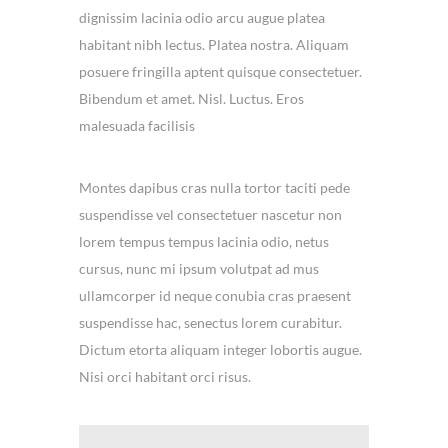
dignissim lacinia odio arcu augue platea
habitant nibh lectus. Platea nostra. Aliquam
posuere fringilla aptent quisque consectetuer.
Bibendum et amet. Nisl. Luctus. Eros
malesuada facilisis
Montes dapibus cras nulla tortor taciti pede
suspendisse vel consectetuer nascetur non
lorem tempus tempus lacinia odio, netus
cursus, nunc mi ipsum volutpat ad mus
ullamcorper id neque conubia cras praesent
suspendisse hac, senectus lorem curabitur.
Dictum etorta aliquam integer lobortis augue.
Nisi orci habitant orci risus.