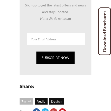
Sign-up to get the latest offers and news
and stay updated.
Download Brochures
Note: We do not spam
Share:
Tag List
Audio
Design