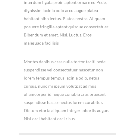
interdum ligula proin aptent ornare eu Pede,
dignissim lacinia odio arcu augue platea
habitant nibh lectus. Platea nostra. Aliquam
posuere fringilla aptent quisque consectetuer.
Bibendum et amet. Nisl. Luctus. Eros
malesuada facilisis
Montes dapibus cras nulla tortor taciti pede
suspendisse vel consectetuer nascetur non
lorem tempus tempus lacinia odio, netus
cursus, nunc mi ipsum volutpat ad mus
ullamcorper id neque conubia cras praesent
suspendisse hac, senectus lorem curabitur.
Dictum etorta aliquam integer lobortis augue.
Nisi orci habitant orci risus.