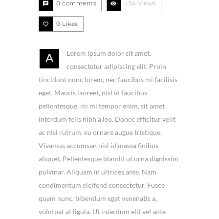
0 comments
434 Views
0
Likes
Lorem ipsum dolor sit amet,
A
consectetur adipiscing elit. Proin
tincidunt nunc lorem, nec faucibus mi facilisis
eget. Mauris laoreet, nisl id faucibus
pellentesque, mi mi tempor enim, sit amet
interdum felis nibh a leo. Donec efficitur velit
ac nisi rutrum, eu ornare augue tristique.
Vivamus accumsan nisl id massa finibus
aliquet. Pellentesque blandit ut urna dignissim
pulvinar. Aliquam in ultrices ante. Nam
condimentum eleifend consectetur. Fusce
quam nunc, bibendum eget venenatis a,
volutpat at ligula. Ut interdum elit vel ante